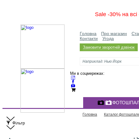
Sale -30% на вс
Головна
Про магазин
Ста
Контакти
Угода
Замовити зворотній дзвінок
Ми в соцмережах:
ФОТОШПАЛ
Головна
Каталог фотошпал
Фільтр