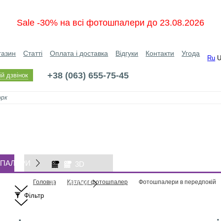
Sale -30% на всі фотошпалери до 23.08.2026
газин
Статті
Оплата і доставка
Відгуки
Контакти
Угода
Ru
+38 (063) 655-75-45
й дзвінок
ПАЛЕРИ
3D
Головна
Каталог фотошпалер
Фотошпалери в передпокій
ШПАЛЕРИ
Фільтр