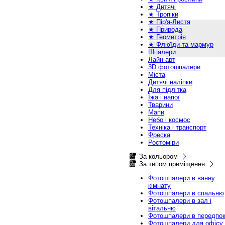
★ Дитячі
★ Тропіки
★ Пір'я-Листя
★ Природа
★ Геометрія
★ Флюїди та мармур
Шпалери
Лайн арт
3D фотошпалери
Міста
Дитячі наліпки
Для підлітка
Їжа і напої
Тварини
Мапи
Небо і космос
Техніка і транспорт
Фреска
Ростоміри
За кольором
За типом приміщення
Фотошпалери в ванну
кімнату
Фотошпалери в спальню
Фотошпалери в зал і
вітальню
Фотошпалери в передпок
Фотошпалери для офісу