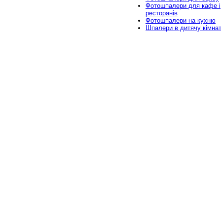
Фотошпалери для кафе і
ресторанів
Фотошпалери на кухню
Шпалери в дитячу кімна