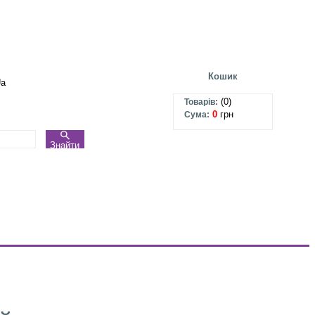
Кошик
Ua
(
0
)
Товарів:
0
грн
Сума:
Знайти