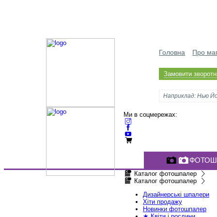
Головна
Про ма
Замовити зворотні
Ми в соцмережах:
ФОТОШ
Каталог фотошпалер
Каталог фотошпалер
Дизайнерські шпалери
Хіти продажу
Новинки фотошпалер
★ Квіти і рослини