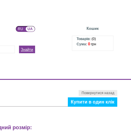
Кошик
RU
UA
Товарів:
(
0
)
0
Сума:
грн
Знайти
Повернутися назад
Купити в один клік
дний розмір: