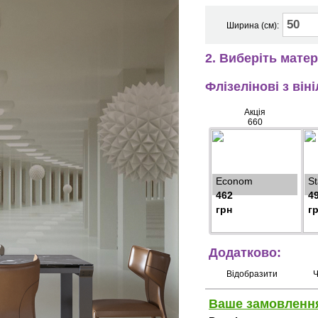
Ширина (см):
2. Виберіть матер
Флізелінові з ві
Акція
660
Econom
S
462
4
грн
г
Додатково:
Відобразити
Ч
Ваше замовленн