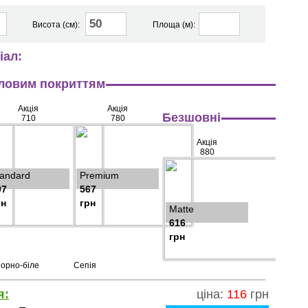
Висота (см):
Площа (м):
іал:
ніловим покриттям
Акція
Акція
Безшовні
710
780
Акція
880
tandard
Premium
97
567
рн
грн
Matte
616
грн
орно-біле
Сепія
я:
ціна:
116
грн