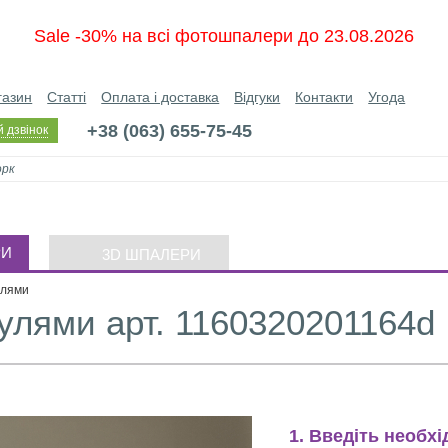
Sale -30% на всі фотошпалери до 23.08.2026
газин
Статті
Оплата і доставка
Відгуки
Контакти
Угода
+38 (063) 655-75-45
 дзвінок
РИ
3D ШПАЛЕРИ
улями
улями арт. 1160320201164d
1. Введіть необхі