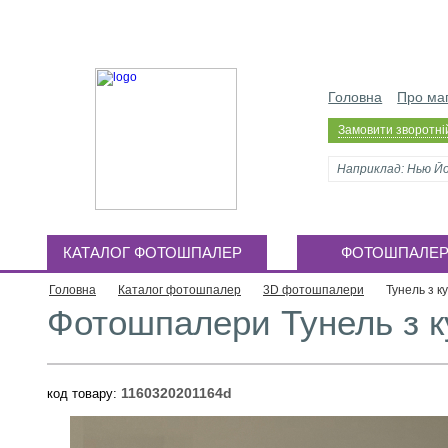
Головна
Про ма
Замовити зворотній
КАТАЛОГ ФОТОШПАЛЕР
ФОТОШПАЛЕ
Головна
Каталог фотошпалер
3D фотошпалери
Тунель з к
Фотошпалери Тунель з к
1160320201164d
код товару: