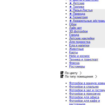
★ Детские
★ Тропики
★ Перья-Листья
★ Природа
★ Геометрия
★ Акварельные абстрак
Обои
Лайн арт
3D фотообои
Города
Детские наклейки
Для подростка
Еда и напитки
Животные
Карты
Небо и космос
Техника и транспорт
Фреска
Ростомеры
По цвету
По типу помещения
Фотообои в ванную комн
Фотообои в спальню
Фотообои в зал и гостин
Фотообои в прихожую
Фотообои для офиса
Фотообои для кафе и
ресторанов