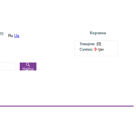
ие
Корзина
Ru
Ua
(
0
)
Товаров:
0
грн
Сумма:
Найти