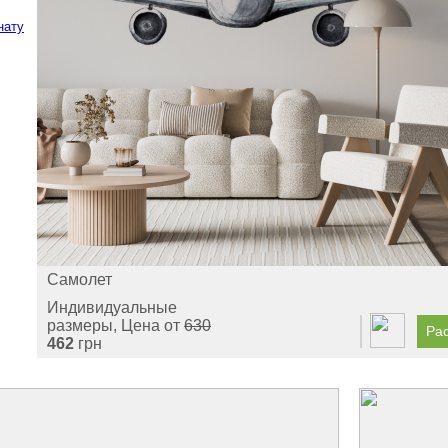
нату
Самолет
Индивидуальные
размеры, Цена от
630
Рас
462
грн