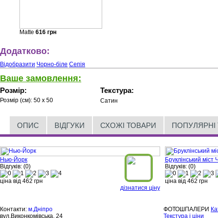
Matte
616
грн
Додатково:
Відобразити
Чорно-біле
Сепія
Ваше замовлення:
Розмір:
Текстура:
Розмір (см):
50 x 50
Сатин
ОПИС
ВІДГУКИ
СХОЖІ ТОВАРИ
ПОПУЛЯРНІ
Нью-Йорк
Бруклінський міст 
Відгуків: (0)
Відгуків: (0)
ціна від
462
грн
ціна від
462
грн
дізнатися ціну
Контакти:
м.Дніпро
ФОТОШПАЛЕРИ
Ка
вул.Виконкомівська, 24
Текстура і ціни