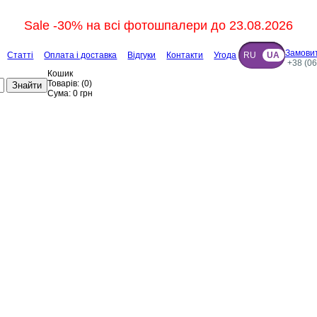
Sale -30% на всі фотошпалери до 23.08.2026
Замовит
Статті
Оплата і доставка
Відгуки
Контакти
Угода
RU
UA
+38 (06
Кошик
Товарів:
(
0
)
Знайти
Сума:
0
грн