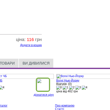
ціна:
116
грн
Додати в кошик
 ТОВАРИ
ВИ ДИВИЛИСЯ
ЧБ
Вогні Нью-Йорку
Відгуків: (0)
ціна від
462
грн
дізнатися ціну
талог
Про компанію
Статті