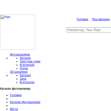
Головна
Про магазин
Фотошпалери
Каталог
Текстура і ціни
В інтер'єрі
Угода
3D шпалери
Каталог
Ціна
В інтер'єрі
Каталог фотошпалер
Каталог фотошпалер
Головна
Каталог фотошпалер
Міста