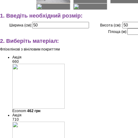
1. Введіть необхідний розмір:
Ширина (см):
Висота (см):
Площа (м):
2. Виберіть матеріал:
Флізелінові з вініловим покриттям
Акція
660
Econom
462
грн
Акція
710