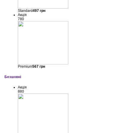
Standard
497
грн
Акція
780
Premium
567
грн
Безшовні
Акція
880