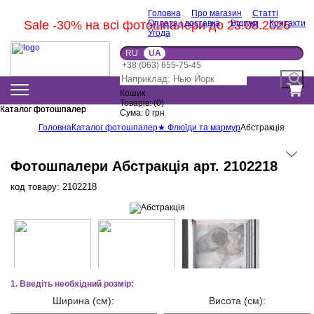
Головна
Про магазин
Статті
Sale -30% на всі фотошпалери до 23.08.2026
Оплата і доставка
Відгуки
Контакти
Угода
RU
UA
+38 (063) 655-75-45
Кошик
Товарів:
(
0
)
Каталог фотошпалер
Каталог фотошпалер
Сума:
0
грн
Головна
Каталог фотошпалер
★ Флюїди та мармур
Абстракція
Фотошпалери Абстракція арт. 2102218
код товару:
2102218
1. Введіть необхідний розмір:
Ширина (см):
Висота (см):