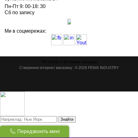
Пн-Пт 9: 00-18: 30
Сб по запису
Ми в соцмережах:
ТМ Artside © Всі права захищені
Створення інтернет магазину
: © 2026 FENIX INDUSTRY
Знайти
Товарів:
(
0
)
Передзвоніть мені
Сума:
0
грн