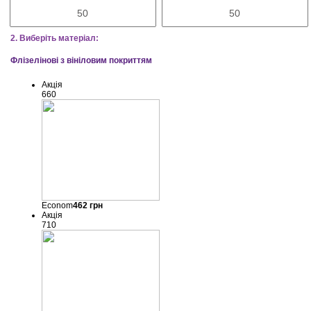
2. Виберіть матеріал:
Флізелінові з вініловим покриттям
Акція
660
Econom
462
грн
Акція
710