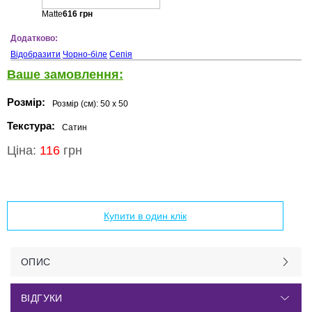
Matte
616
грн
Додатково:
Відобразити
Чорно-біле
Сепія
Ваше замовлення:
Розмір:
Розмір (см):
50 x 50
Текстура:
Сатин
Ціна:
116
грн
Додати в кошик
Купити в один клік
ОПИС
ВІДГУКИ