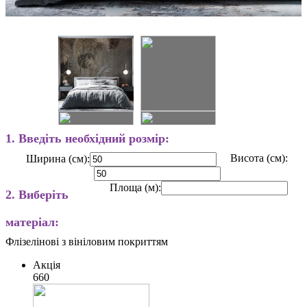
1. Введіть необхідний розмір:
Висота (см):
Ширина (см):
Площа (м):
2. Виберіть
матеріал:
Флізелінові з вініловим покриттям
Акція
660