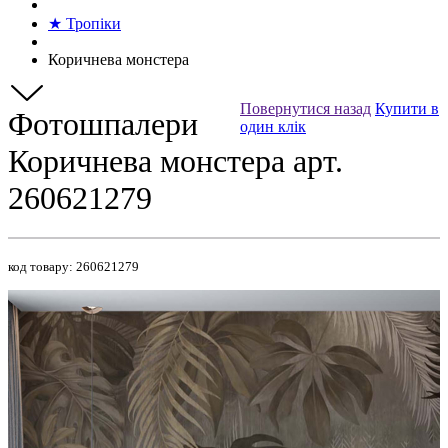
★ Тропіки
Коричнева монстера
Повернутися назад
Купити в
Фотошпалери
один клік
Коричнева монстера арт.
260621279
код товару:
260621279