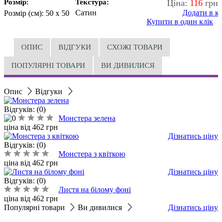
Розмір:
Текстура:
Ціна:
116
грн
Сатин
Додати в к
Розмір (см):
50 x 50
Купити в один клік
ОПИС
ВІДГУКИ
СХОЖІ ТОВАРИ
ПОПУЛЯРНІ ТОВАРИ
ВИ ДИВИЛИСЯ
Опис
Відгуки
Відгуків: (0)
Монстера зелена
ціна від
462
грн
Дізнатись ціну
Відгуків: (0)
Монстера з квіткою
ціна від
462
грн
Дізнатись ціну
Відгуків: (0)
Листя на білому фоні
ціна від
462
грн
Популярні товари
Ви дивилися
Дізнатись ціну