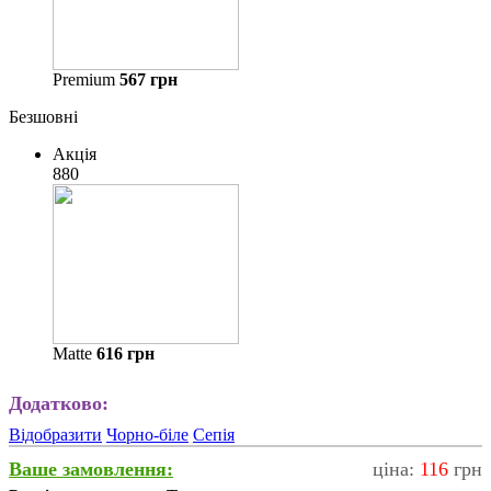
Premium
567
грн
Безшовні
Акція
880
Matte
616
грн
Додатково:
Відобразити
Чорно-біле
Сепія
Ваше замовлення:
ціна:
116
грн