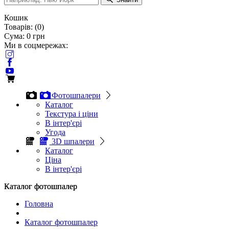
Кошик
Товарів:
(
0
)
Сума:
0
грн
Ми в соцмережах:
Фотошпалери
Каталог
Текстура і ціни
В інтер'єрі
Угода
3D шпалери
Каталог
Ціна
В інтер'єрі
Каталог фотошпалер
Каталог фотошпалер
Головна
Каталог фотошпалер