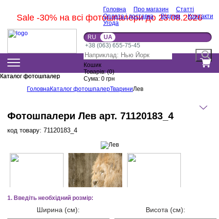
Головна
Про магазин
Статті
Sale -30% на всі фотошпалери до 23.08.2026
Оплата і доставка
Відгуки
Контакти
Угода
RU
UA
+38 (063) 655-75-45
Кошик
Товарів:
(
0
)
Каталог фотошпалер
Каталог фотошпалер
Сума:
0
грн
Головна
Каталог фотошпалер
Тварини
Лев
Фотошпалери Лев арт. 71120183_4
код товару:
71120183_4
1. Введіть необхідний розмір:
Ширина (см):
Висота (см):