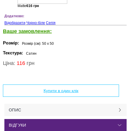
Matte
616
грн
Додатково:
Відобразити
Чорно-біле
Сепія
Ваше замовлення:
Розмір:
Розмір (см):
50 x 50
Текстура:
Сатин
Ціна:
116
грн
Додати в кошик
Купити в один клік
ОПИС
ВІДГУКИ