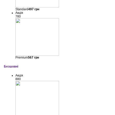
Standard
497
грн
Акція
780
Premium
567
грн
Безшовні
Акція
880