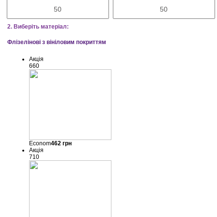
2. Виберіть матеріал:
Флізелінові з вініловим покриттям
Акція
660
Econom
462
грн
Акція
710