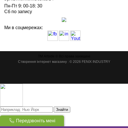
Пн-Пт 9: 00-18: 30
Сб по запису
Ми в соцмережах:
ТМ Artside © Всі права захищені
Створення інтернет магазину
: © 2026 FENIX INDUSTRY
Знайти
Товарів:
(
0
)
Передзвоніть мені
Сума:
0
грн