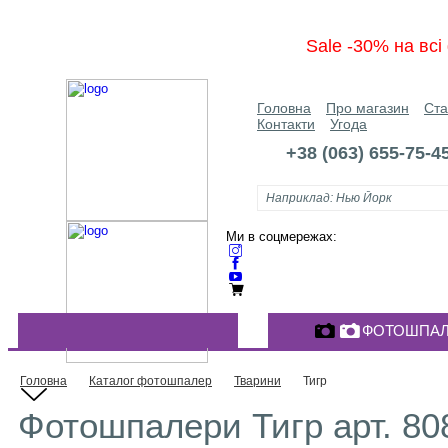
Sale -30% на вс
Головна
Про магазин
Ста
Контакти
Угода
+38 (063) 655-75-4
Ми в соцмережах:
ФОТОШПАЛ
КАТАЛОГ ФОТОШПАЛЕР
Головна
Каталог фотошпалер
Тварини
Тигр
Фотошпалери Тигр арт. 8