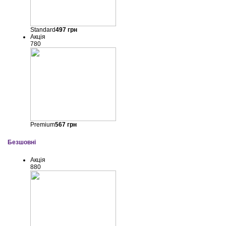
Standard
497
грн
Акція
780
Premium
567
грн
Безшовні
Акція
880