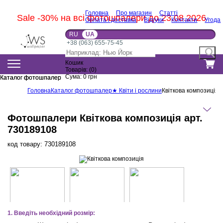
Головна
Про магазин
Статті
Sale -30% на всі фотошпалери до 23.08.2026
Оплата і доставка
Відгуки
Контакти
Угода
RU
UA
+38 (063) 655-75-45
Кошик
Товарів:
(
0
)
Сума:
0
грн
Каталог фотошпалер
Каталог фотошпалер
Головна
Каталог фотошпалер
★ Квіти і рослини
Квіткова композиція
Фотошпалери Квіткова композиція арт.
730189108
код товару:
730189108
1. Введіть необхідний розмір: