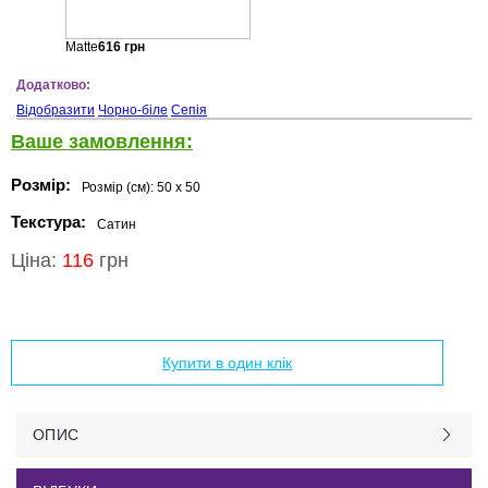
Matte
616
грн
Додатково:
Відобразити
Чорно-біле
Сепія
Ваше замовлення:
Розмір:
Розмір (см):
50 x 50
Текстура:
Сатин
Ціна:
116
грн
Додати в кошик
Купити в один клік
ОПИС