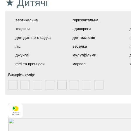
★ Дитячі
вертикальна
горизонтальна
тварини
єдинороги
для дитячого садка
для малюків
ліс
веселка
джунглі
мультфільми
феї та принцеси
марвел
Виберіть колір: