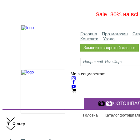
Sale -30% на вс
Головна
Про магазин
Ста
Контакти
Угода
Замовити зворотній дзвінок
Ми в соцмережах:
ФОТОШПАЛ
Головна
Каталог фотошпал
Фільтр