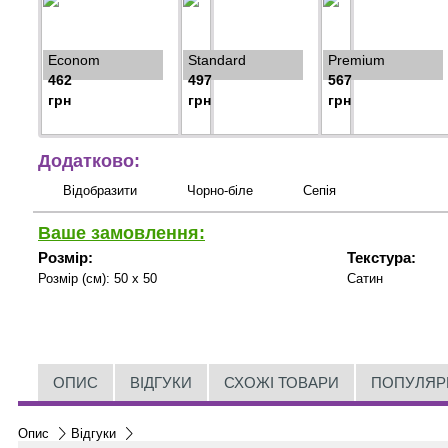
Econom
Standard
Premium
462
497
567
грн
грн
грн
Додатково:
Відобразити
Чорно-біле
Сепія
Ваше замовлення:
Розмір:
Текстура:
Розмір (см):
50 x 50
Сатин
ОПИС
ВІДГУКИ
СХОЖІ ТОВАРИ
ПОПУЛЯР
Опис
Відгуки