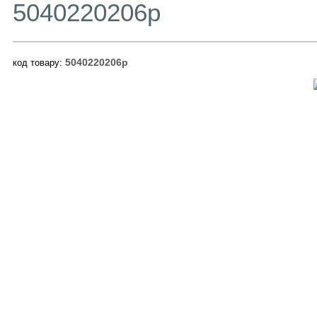
5040220206p
5040220206p
код товару: