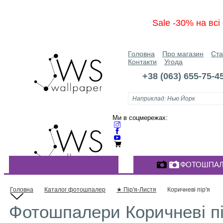
Sale -30% на вс
Головна
Про магазин
Ста
Контакти
Угода
+38 (063) 655-75-4
Ми в соцмережах:
ФОТОШПАЛ
КАТАЛОГ ФОТОШПАЛЕР
Головна
Каталог фотошпалер
★ Пір'я-Листя
Коричневі пір'я
Фотошпалери Коричневі пір