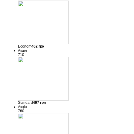
Econom
462
грн
Акція
710
Standard
497
грн
Акція
780