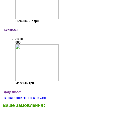
Premium
567
грн
Безшовні
Акція
880
Matte
616
грн
Додатково:
Відобразити
Чорно-біле
Сепія
Ваше замовлення: