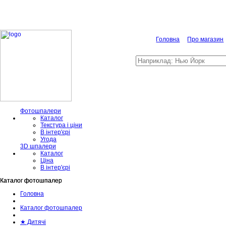
Головна
Про магазин
Фотошпалери
Каталог
Текстура і ціни
В інтер'єрі
Угода
3D шпалери
Каталог
Ціна
В інтер'єрі
Каталог фотошпалер
Каталог фотошпалер
Головна
Каталог фотошпалер
★ Дитячі