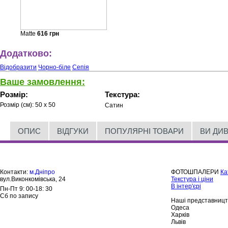
Matte
616
грн
Додатково:
Відобразити
Чорно-біле
Сепія
Ваше замовлення:
Розмір:
Текстура:
Розмір (см):
50 x 50
Сатин
ОПИС
ВІДГУКИ
ПОПУЛЯРНІ ТОВАРИ
ВИ ДИ
Контакти:
м.Дніпро
ФОТОШПАЛЕРИ
Ка
вул.Виконкомівська, 24
Текстура і ціни
В інтер'єрі
Пн-Пт 9: 00-18: 30
Сб по запису
Наші представницт
Одеса
Харків
Львів