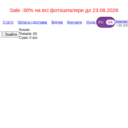
Sale -30% на всі фотошпалери до 23.08.2026
Замовит
Статті
Оплата і доставка
Відгуки
Контакти
Угода
RU
UA
+38 (06
Кошик
Товарів:
(
0
)
Знайти
Сума:
0
грн