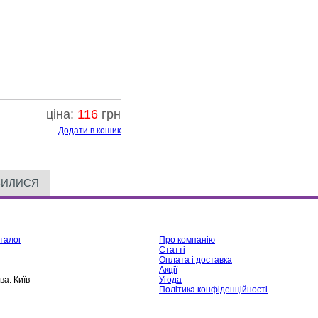
ціна:
116
грн
Додати в кошик
ВИЛИСЯ
талог
Про компанію
Статті
Оплата і доставка
Акції
ва:
Київ
Угода
Політика конфіденційності