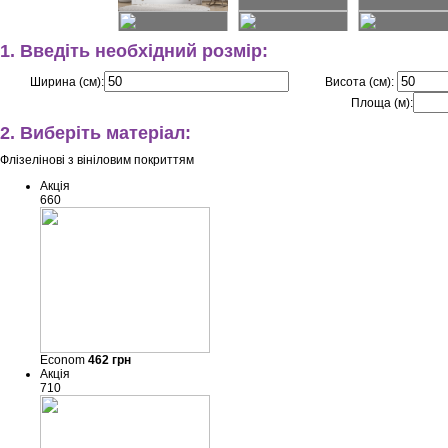
1. Введіть необхідний розмір:
Ширина (см):
Висота (см):
Площа (м):
2. Виберіть матеріал:
Флізелінові з вініловим покриттям
Акція
660
Econom
462
грн
Акція
710