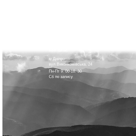
Контакти:
м.Дніпро
вул.Виконкомівська, 24
Пн-Пт 9: 00-18: 30
Сб по запису