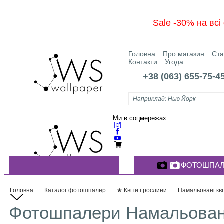
Sale -30% на вс
Головна
Про магазин
Ста
Контакти
Угода
+38 (063) 655-75-4
Ми в соцмережах:
ФОТОШПАЛ
КАТАЛОГ ФОТОШПАЛЕР
Головна
Каталог фотошпалер
★ Квіти і рослини
Намальовані кві
Фотошпалери Намальовані 