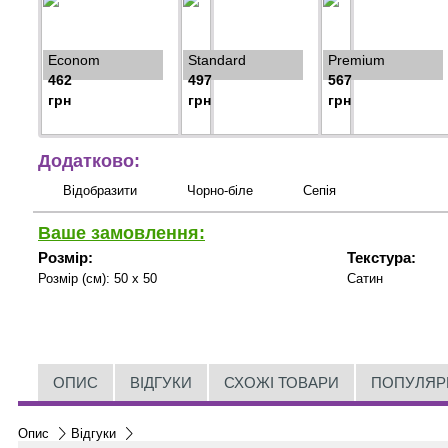
Econom
Standard
Premium
462
497
567
грн
грн
грн
Додатково:
Відобразити
Чорно-біле
Сепія
Ваше замовлення:
Розмір:
Текстура:
Розмір (см):
50 x 50
Сатин
ОПИС
ВІДГУКИ
СХОЖІ ТОВАРИ
ПОПУЛЯР
Опис
Відгуки