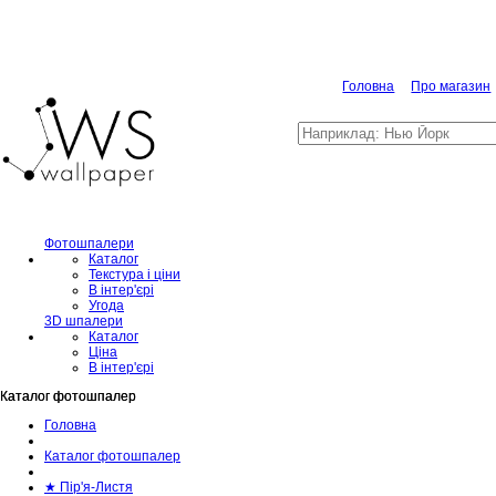
Головна
Про магазин
Фотошпалери
Каталог
Текстура і ціни
В інтер'єрі
Угода
3D шпалери
Каталог
Ціна
В інтер'єрі
Каталог фотошпалер
Каталог фотошпалер
Головна
Каталог фотошпалер
★ Пір'я-Листя