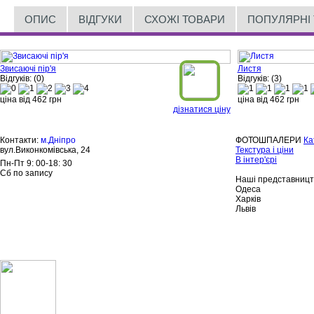
ОПИС
ВІДГУКИ
СХОЖІ ТОВАРИ
ПОПУЛЯРНІ
Звисаючі пір'я
Листя
Відгуків: (0)
Відгуків: (3)
ціна від
462
грн
ціна від
462
грн
дізнатися ціну
Контакти:
м.Дніпро
ФОТОШПАЛЕРИ
Ка
вул.Виконкомівська, 24
Текстура і ціни
В інтер'єрі
Пн-Пт 9: 00-18: 30
Сб по запису
Наші представницт
Одеса
Харків
Львів