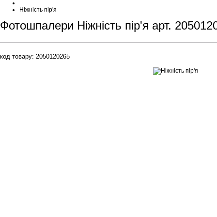
Ніжність пір'я
Фотошпалери Ніжність пір'я арт. 205012
код товару:
2050120265