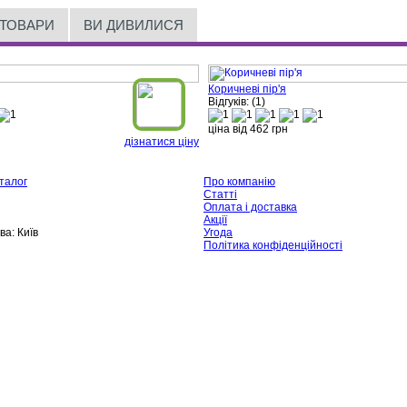
 ТОВАРИ
ВИ ДИВИЛИСЯ
Коричневі пір'я
Відгуків: (1)
ціна від
462
грн
дізнатися ціну
талог
Про компанію
Статті
Оплата і доставка
Акції
ва:
Київ
Угода
Політика конфіденційності