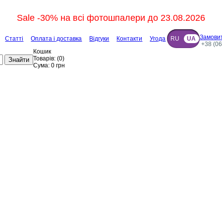
Sale -30% на всі фотошпалери до 23.08.2026
Замовит
Статті
Оплата і доставка
Відгуки
Контакти
Угода
RU
UA
+38 (06
Кошик
Товарів:
(
0
)
Знайти
Сума:
0
грн