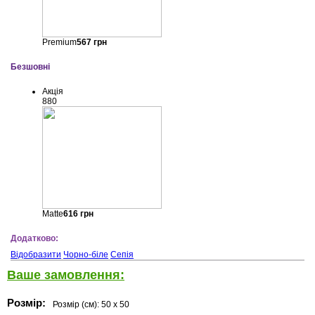
Premium
567
грн
Безшовні
Акція
880
Matte
616
грн
Додатково:
Відобразити
Чорно-біле
Сепія
Ваше замовлення:
Розмір:
Розмір (см):
50 x 50