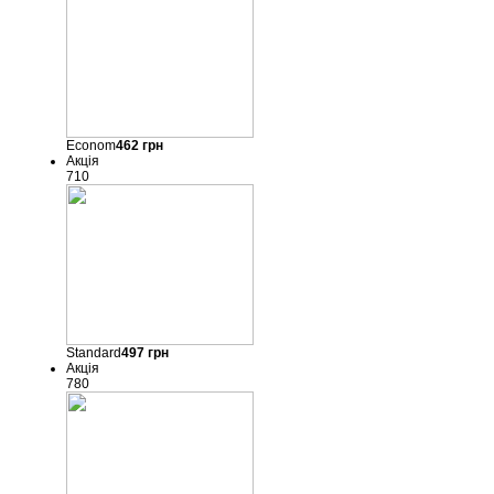
Econom
462
грн
Акція
710
Standard
497
грн
Акція
780