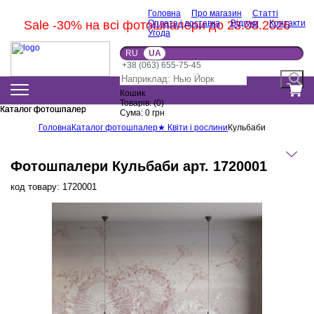
Головна
Про магазин
Статті
Sale -30% на всі фотошпалери до 23.08.2026
Оплата і доставка
Відгуки
Контакти
Угода
RU
UA
+38 (063) 655-75-45
Кошик
Товарів:
(
0
)
Каталог фотошпалер
Каталог фотошпалер
Сума:
0
грн
Головна
Каталог фотошпалер
★ Квіти і рослини
Кульбаби
Фотошпалери Кульбаби арт. 1720001
код товару:
1720001