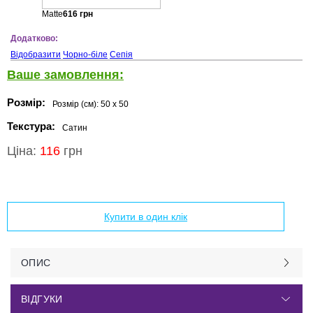
Matte
616
грн
Додатково:
Відобразити
Чорно-біле
Сепія
Ваше замовлення:
Розмір:
Розмір (см):
50 x 50
Текстура:
Сатин
Ціна:
116
грн
Додати в кошик
Купити в один клік
ОПИС
ВІДГУКИ