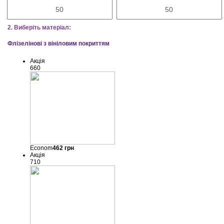
2. Виберіть матеріал:
Флізелінові з вініловим покриттям
Акція
660
Econom
462
грн
Акція
710