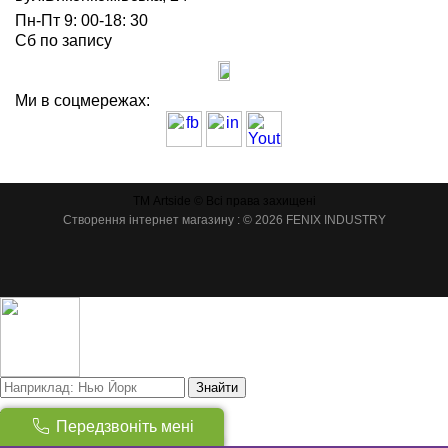
Пн-Пт 9: 00-18: 30
Сб по запису
Ми в соцмережах:
ТМ Artside © Всі права захищені
Створення інтернет магазину
: © 2026 FENIX INDUSTRY
Знайти
Товарів:
(
0
)
Передзвоніть мені
Сума:
0
грн