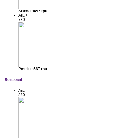
Standard
497
грн
Акція
780
Premium
567
грн
Безшовні
Акція
880