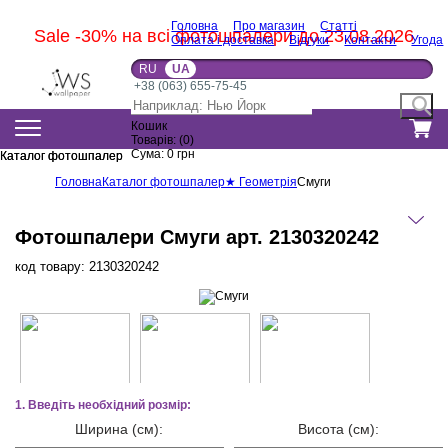
Головна
Про магазин
Статті
Sale -30% на всі фотошпалери до 23.08.2026
Оплата і доставка
Відгуки
Контакти
Угода
RU
UA
+38 (063) 655-75-45
Кошик
Товарів:
(
0
)
Сума:
0
грн
Каталог фотошпалер
Каталог фотошпалер
Головна
Каталог фотошпалер
★ Геометрія
Смуги
Фотошпалери Смуги арт. 2130320242
код товару:
2130320242
1. Введіть необхідний розмір:
Ширина (см):
Висота (см):