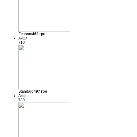
Econom
462
грн
Акція
710
Standard
497
грн
Акція
780