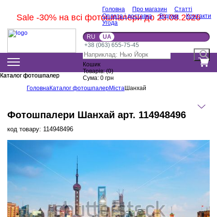
Головна
Про магазин
Статті
Sale -30% на всі фотошпалери до 23.08.2026
Оплата і доставка
Відгуки
Контакти
Угода
RU
UA
+38 (063) 655-75-45
Кошик
Товарів:
(
0
)
Каталог фотошпалер
Каталог фотошпалер
Сума:
0
грн
Головна
Каталог фотошпалер
Міста
Шанхай
Фотошпалери Шанхай арт. 114948496
код товару:
114948496