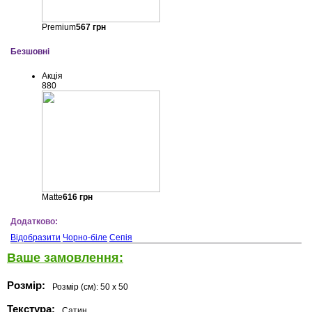
Premium
567
грн
Безшовні
Акція
880
Matte
616
грн
Додатково:
Відобразити
Чорно-біле
Сепія
Ваше замовлення:
Розмір:
Розмір (см):
50 x 50
Текстура:
Сатин