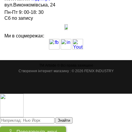
вул.Виконкомівська, 24
Пн-Пт 9: 00-18: 30
Сб по запису
Ми в соцмережах:
ТМ Artside © Всі права захищені
Створення інтернет магазину
: © 2026 FENIX INDUSTRY
Знайти
Товарів:
(
0
)
Передзвоніть мені