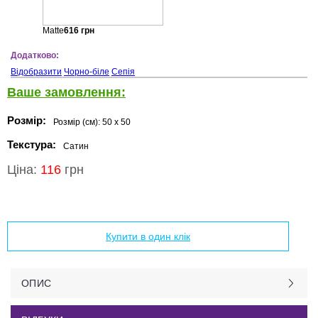
Matte
616
грн
Додатково:
Відобразити
Чорно-біле
Сепія
Ваше замовлення:
Розмір:
Розмір (см):
50 x 50
Текстура:
Сатин
Ціна:
116
грн
Додати в кошик
Купити в один клік
ОПИС