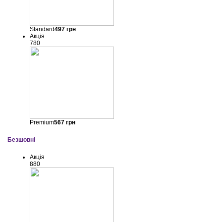
Standard
497
грн
Акція
780
Premium
567
грн
Безшовні
Акція
880