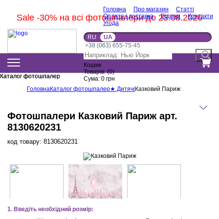
Головна
Про магазин
Статті
Sale -30% на всі фотошпалери до 23.08.2026
Оплата і доставка
Відгуки
Контакти
Угода
RU
UA
+38 (063) 655-75-45
Кошик
Товарів:
(
0
)
Каталог фотошпалер
Каталог фотошпалер
Сума:
0
грн
Головна
Каталог фотошпалер
★ Дитячі
Казковий Париж
Фотошпалери Казковий Париж арт.
8130620231
код товару:
8130620231
1. Введіть необхідний розмір: