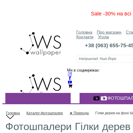
Sale -30% на вс
Головна
Про магазин
Ста
Контакти
Угода
+38 (063) 655-75-4
Ми в соцмережах:
ФОТОШПАЛ
КАТАЛОГ ФОТОШПАЛЕР
Головна
Каталог фотошпалер
★ Природа
Гілки дерев на фоні б
Фотошпалери Гілки дерев 