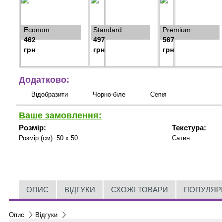
Econom
Standard
Premium
462
497
567
грн
грн
грн
Додатково:
Відобразити
Чорно-біле
Сепія
Ваше замовлення:
Розмір:
Текстура:
Розмір (см):
50 x 50
Сатин
ОПИС
ВІДГУКИ
СХОЖІ ТОВАРИ
ПОПУЛЯР
Опис
Відгуки