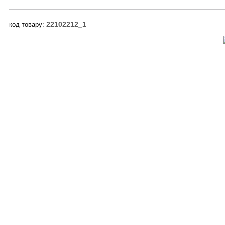
22102212_1
код товару: