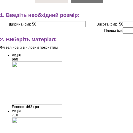
1. Введіть необхідний розмір:
Ширина (см):
Висота (см):
Площа (м):
2. Виберіть матеріал:
Флізелінові з вініловим покриттям
Акція
660
Econom
462
грн
Акція
710