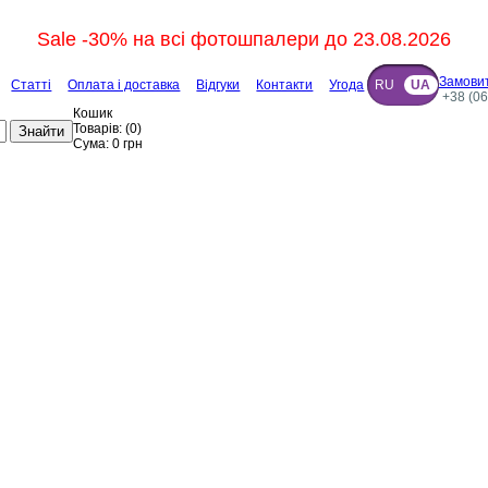
Sale -30% на всі фотошпалери до 23.08.2026
Замовит
Статті
Оплата і доставка
Відгуки
Контакти
Угода
RU
UA
+38 (06
Кошик
Товарів:
(
0
)
Знайти
Сума:
0
грн