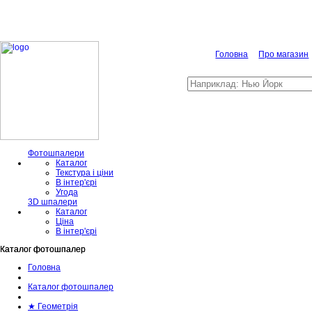
Головна
Про магазин
Фотошпалери
Каталог
Текстура і ціни
В інтер'єрі
Угода
3D шпалери
Каталог
Ціна
В інтер'єрі
Каталог фотошпалер
Каталог фотошпалер
Головна
Каталог фотошпалер
★ Геометрія