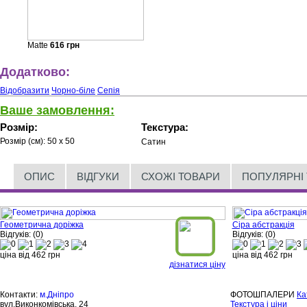
Matte
616
грн
Додатково:
Відобразити
Чорно-біле
Сепія
Ваше замовлення:
Розмір:
Текстура:
Розмір (см):
50 x 50
Сатин
ОПИС
ВІДГУКИ
СХОЖІ ТОВАРИ
ПОПУЛЯРНІ
Геометрична доріжка
Сіра абстракція
Відгуків: (0)
Відгуків: (0)
ціна від
462
грн
ціна від
462
грн
дізнатися ціну
Контакти:
м.Дніпро
ФОТОШПАЛЕРИ
Ка
вул.Виконкомівська, 24
Текстура і ціни