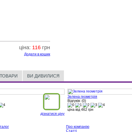
ціна:
116
грн
Додати в кошик
 ТОВАРИ
ВИ ДИВИЛИСЯ
Зелена геометрія
Відгуків: (0)
ціна від
462
грн
дізнатися ціну
талог
Про компанію
Статті