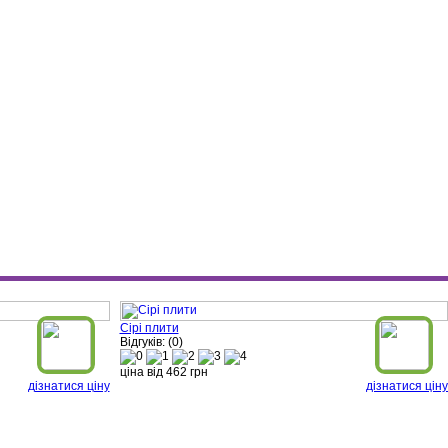
Сірі плити
Відгуків: (0)
ціна від
462
грн
дізнатися ціну
дізнатися ціну