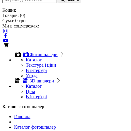
Кошик
Товарів:
(
0
)
Сума:
0
грн
Ми в соцмережах:
Фотошпалери
Каталог
Текстура і ціни
В інтер'єрі
Угода
3D шпалери
Каталог
Ціна
В інтер'єрі
Каталог фотошпалер
Каталог фотошпалер
Головна
Каталог фотошпалер