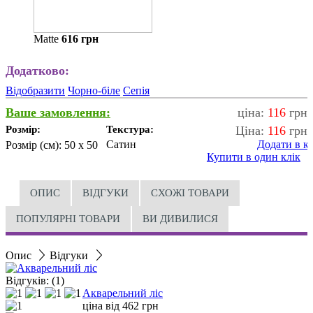
Matte
616
грн
Додатково:
Відобразити
Чорно-біле
Сепія
Ваше замовлення:
ціна:
116
грн
Розмір:
Текстура:
Ціна:
116
грн
Сатин
Додати в к
Розмір (см):
50 x 50
Купити в один клік
ОПИС
ВІДГУКИ
СХОЖІ ТОВАРИ
ПОПУЛЯРНІ ТОВАРИ
ВИ ДИВИЛИСЯ
Опис
Відгуки
Відгуків: (1)
Акварельний ліс
ціна від
462
грн