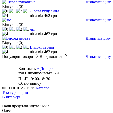
Дізнатись ціну
Відгуків: (0)
Лісова гущавина
ціна від
462
грн
Дізнатись ціну
Відгуків: (0)
ліс
ціна від
462
грн
Дізнатись ціну
Відгуків: (0)
Високі дерева
ціна від
462
грн
Популярні товари
Ви дивилися
Дізнатись ціну
Контакти:
м.Дніпро
вул.Виконкомівська, 24
Пн-Пт 9: 00-18: 30
Сб по запису
ФОТОШПАЛЕРИ
Каталог
Текстура і ціни
В інтер'єрі
Наші представництва:
Київ
Одеса