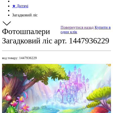
★ Дитячі
Загадковий ліс
Повернутися назад
Купити в
Фотошпалери
один клік
Загадковий ліс арт. 1447936229
код товару:
1447936229