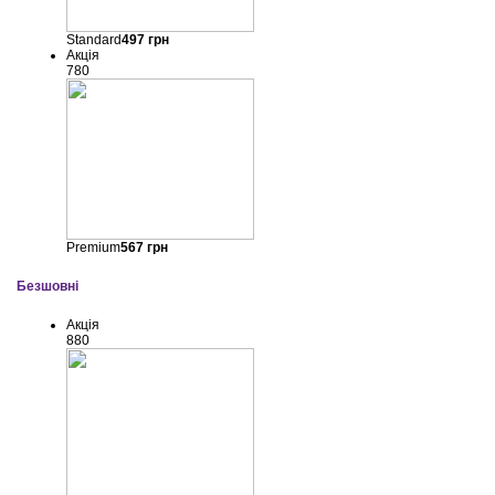
Standard
497
грн
Акція
780
Premium
567
грн
Безшовні
Акція
880