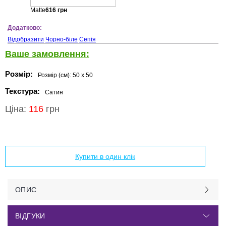
Matte
616
грн
Додатково:
Відобразити
Чорно-біле
Сепія
Ваше замовлення:
Розмір:
Розмір (см):
50 x 50
Текстура:
Сатин
Ціна:
116
грн
Додати в кошик
Купити в один клік
ОПИС
ВІДГУКИ