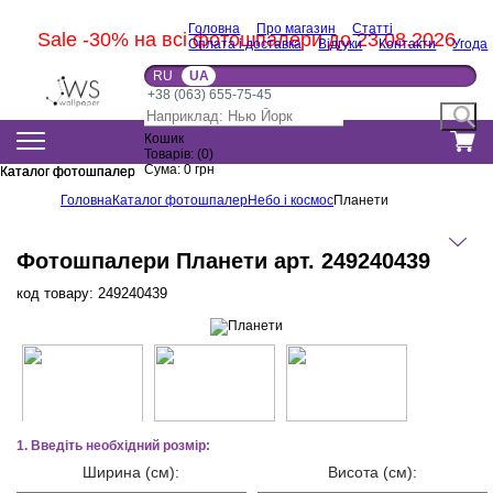
Головна
Про магазин
Статті
Sale -30% на всі фотошпалери до 23.08.2026
Оплата і доставка
Відгуки
Контакти
Угода
RU
UA
+38 (063) 655-75-45
Кошик
Товарів:
(
0
)
Сума:
0
грн
Каталог фотошпалер
Каталог фотошпалер
Головна
Каталог фотошпалер
Небо і космос
Планети
Фотошпалери Планети арт. 249240439
код товару:
249240439
1. Введіть необхідний розмір:
Ширина (см):
Висота (см):