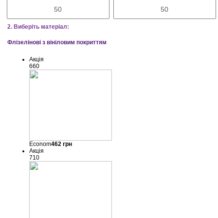
2. Виберіть матеріал:
Флізелінові з вініловим покриттям
Акція
660
Econom
462
грн
Акція
710