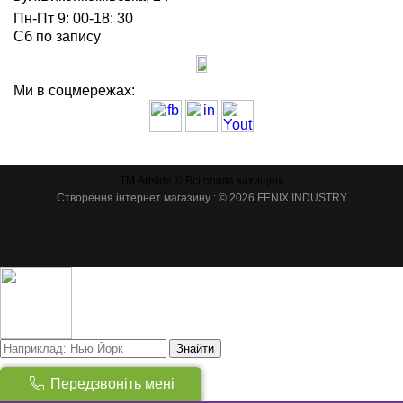
Пн-Пт 9: 00-18: 30
Сб по запису
Ми в соцмережах:
ТМ Artside © Всі права захищені
Створення інтернет магазину
: © 2026 FENIX INDUSTRY
Знайти
Товарів:
(
0
)
Передзвоніть мені
Сума:
0
грн